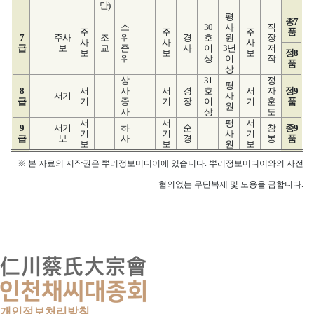
만)
평
종7
소
30
사
직
주
주
주
품
7
주사
조
위
경
호
원
장
사
사
사
급
보
교
준
사
이
3년
저
보
보
보
정8
위
상
이
작
품
상
상
31
정
평
8
서
사
서
경
호
서
자
정9
서기
사
급
기
중
기
장
이
기
훈
품
원
사
상
도
서
서
평
서
9
서기
하
순
참
종9
기
기
사
기
급
보
사
경
봉
품
보
보
원
보
※ 본 자료의 저작권은 뿌리정보미디어에 있습니다. 뿌리정보미디어와의 사전
협의없는 무단복제 및 도용을 금합니다.
개인정보처리방침