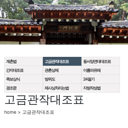
계촌법
고금관작대조표
동서양연대대조표
간지대조표
관혼상제
이름의유래
족보상식
방위도
24절기
경조문
제사상차리는법
지방작성법
고금관작대조표
home > 고금관작대조표