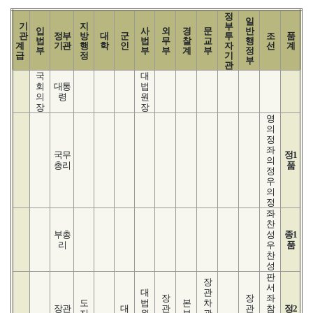
정
일
기
지
부
입
사
외
경
문
반
관
정부
방
대
군
투
조
품
법
법
무
찰
교
행
계
기관
행
학
인
자
선
계
부
부
부
계
부
정
급
정
기
부
관
국
대
회
대통
법
의
령
원
장
장
영
의
정
좌
국무
정1
의
총리
품
정
우
의
정
좌
찬
부총
성
종1
리
우
품
찬
성
판
장
서
대
관
장
장
좌
도
법
본
차
장관
대
관
관
참
정2