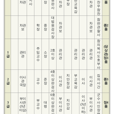
지
원
부
관
차관
장
차
차
찬
품
사
판
장
교
관
관
우
사
육
참
감
찬
대
참
법
차
차
판
차관
학
중
원
종2
관
관
관
보
장
장
검
품
보
보
찰
사
사
장
참
의
(당
주
목
2호
관
관
관
관
상
1
관리
임
소
사
이
리
리
리
리
관)
급
관
교
장
도
상
관
관
관
관
정3
수
호
품
부
사
4호
이
치
부
집
이사
이
이
2
교
준
상
안
교
이
의
종3
관
사
사
급
수
장
판
정
육
사
사
품
국장
관
관
검
감
감
간
사
6호
군
이
부이
이
부
부
수
부
치
사
3
사관
대
상
이
이
사
정4
교
안
(3년
급
(3년
령
판
사
사
인
품
수
감
이
이상)
검
관
관
장
하)
사
령