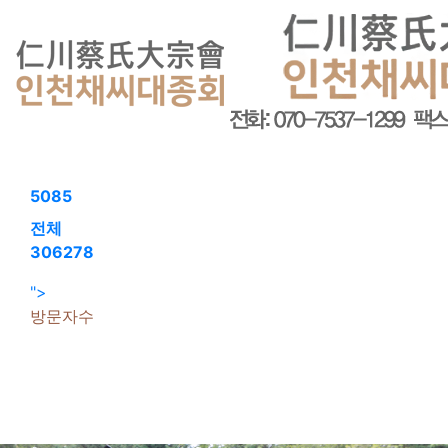
회원가입
로그인
오늘
279
어제
129
최대
5085
전체
306278
">
방문자수