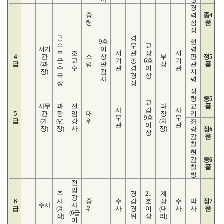
경
중
력
종4
령
첨
품
정
군
경
9호
현
수
무
교
서기
이
령
부
조
서
관
장
서
4
관
소
상
부
판
정5
군
교
기
총
6호
기
급
(과
령
판
장
관
품
수
수
관
경
이
관
장)
검
지
국
경
상
사
평
장
정
정
랑
종5
교
사무
과
전
과
교
품
사
감
사
5
관
장
임
대
장
리
무
9호
무
급
(계
(면
강
위
(차
좌
관
이
관
장)
장)
사
장)
랑
정6
상
감
품
찰
현
감
종6
찰
품
방
전
임
주
경
21
계
강
6
사
중
주
감
호
장
주
박
정7
주사
사
급
(계
위
사
경
이
(대
사
사
품
(6급
장)
위
상
리)
미