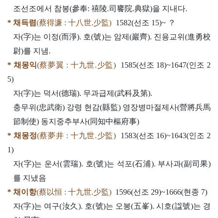
조선조에서 참봉(參奉: 禧陵.司饔院.典獄)을 지내다.
* 채득렴
(蔡得濂 : 十八世.少監)
1582(선조 15)~ ？
자(字)는 이정(而淨). 호(號)는 암제(巖齊). 진용교위(進勇校
尉)를 지냄.
* 채몽익
(蔡夢翼 : 十九世.少監)
1585(선조 18)~1647(인조 2
5)
자(字)는 덕서(德瑞). 무과급제(武科及第).
충무위(忠武衛) 강령 현감(縣監) 영장병마절제사(營將兵馬
節制使) 동지중추부사(同知中樞府事)
* 채몽정
(蔡夢井 : 十九世.少監)
1583(선조 16)~1643(인조 2
1)
자(字)는 운서(雲瑞). 호(號)는 석포(石浦). 부사과(副司果)
를 지냈음
* 채이항
(蔡以恒 : 十九世.少監)
1596(선조 29)~1666(현종 7)
자(字)는 여구(汝久). 호(號)는 오봉(五峯). 시호(諡號)는 경