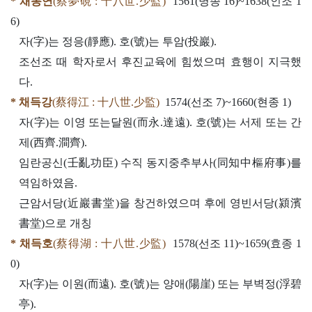
* 채몽연
(蔡夢硯 : 十八世.少監)
1561(명종 16)~1638(인조 1
6)
자(字)는 정응(靜應). 호(號)는 투암(投巖).
조선조 때 학자로서 후진교육에 힘썼으며 효행이 지극했
다.
* 채득강
(蔡得江 : 十八世.少監)
1574(선조 7)~1660(현종 1)
자(字)는 이영 또는달원(而永.達遠). 호(號)는 서제 또는 간
제(西齊.澗齊).
임란공신(壬亂功臣) 수직 동지중추부사(同知中樞府事)를
역임하였음.
근암서당(近巖書堂)을 창건하였으며 후에 영빈서당(潁濱
書堂)으로 개칭
* 채득호
(蔡得湖 : 十八世.少監)
1578(선조 11)~1659(효종 1
0)
자(字)는 이원(而遠). 호(號)는 양애(陽崖) 또는 부벽정(浮碧
亭).