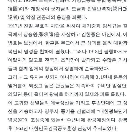
직하고 1916년 노백린, 김좌진, 기명섭등을 규합 광복단(光
復團)이라 개칭하여 군자금의 모금과 친일반역자(親日叛
逆者) 및 악질 관공리의 응징을 꾀했다.
1917년 친일 부호의 처단을 위하여 채기중과 임세규는 칠
곡에서 장승원(張承遠)을 사살하고 김한종은 아산에서, 이
병호는 보성에서, 한훈은 무교에서 큰 성과를 올려 대한광
복단의 명성을 천하에 떨쳤다. 그러나 1918년 불행하게도
이탈자의 밀고로 전국의 조직망이 발각되고 수많은 의사
들과 함께 일제의 형장에서 장렬하게 순국하였다.
그러나 그 유지는 헛되지 아니하여 다음해 3․1만세 운동의
밑거름이 되었고 남은 단원들은 계속하여 수비단 암살단,
의열단 등에 흩어져 광복을 하기까지 일제와 피를 흘렸다.
이 고귀한 선열들의 애국정신을 기리고 후손만대에 그 정
신을 계승하고자 영주시 풍기읍 산법리에 “대한광복단기
념공원”이 조성중에 있는바 수년내에 완공예정이다. 광복
후 1963년 대한민국건국공로훈장 단장이 추서되었다.