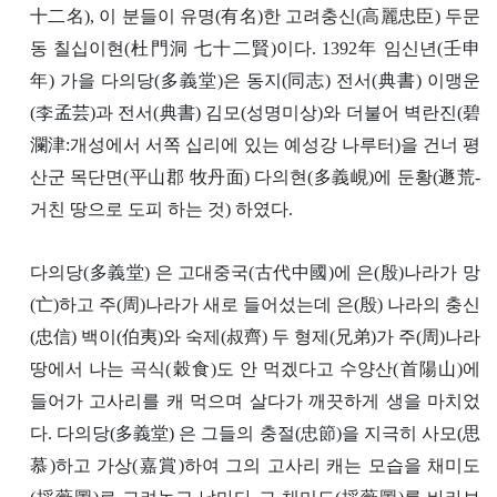
十二名), 이 분들이 유명(有名)한 고려충신(高麗忠臣) 두문
동 칠십이현(杜門洞 七十二賢)이다. 1392年 임신년(壬申
年) 가을 다의당(多義堂)은 동지(同志) 전서(典書) 이맹운
(李孟芸)과 전서(典書) 김모(성명미상)와 더불어 벽란진(碧
瀾津:개성에서 서쪽 십리에 있는 예성강 나루터)을 건너 평
산군 목단면(平山郡 牧丹面) 다의현(多義峴)에 둔황(遯荒-
거친 땅으로 도피 하는 것) 하였다.
다의당(多義堂) 은 고대중국(古代中國)에 은(殷)나라가 망
(亡)하고 주(周)나라가 새로 들어섰는데 은(殷) 나라의 충신
(忠信) 백이(伯夷)와 숙제(叔齊) 두 형제(兄弟)가 주(周)나라
땅에서 나는 곡식(穀食)도 안 먹겠다고 수양산(首陽山)에
들어가 고사리를 캐 먹으며 살다가 깨끗하게 생을 마치었
다. 다의당(多義堂) 은 그들의 충절(忠節)을 지극히 사모(思
慕)하고 가상(嘉賞)하여 그의 고사리 캐는 모습을 채미도