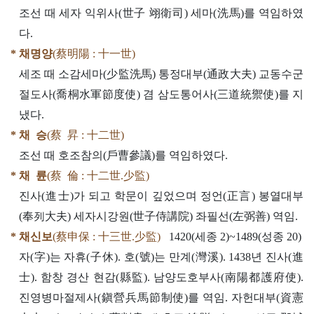
조선 때 세자 익위사(世子 翊衛司) 세마(洗馬)를 역임하였
다.
* 채명양
(蔡明陽 : 十一世)
세조 때 소감세마(少監洗馬) 통정대부(通政大夫) 교동수군
절도사(喬桐水軍節度使) 겸 삼도통어사(三道統禦使)를 지
냈다.
* 채 승
(蔡 昇 : 十二世)
조선 때 호조참의(戶曹參議)를 역임하였다.
* 채 륜
(蔡 倫 : 十二世.少監)
진사(進士)가 되고 학문이 깊었으며 정언(正言) 봉열대부
(奉列大夫) 세자시강원(世子侍講院) 좌필선(左弼善) 역임.
* 채신보
(蔡申保 : 十三世.少監)
1420(세종 2)~1489(성종 20)
자(字)는 자휴(子休). 호(號)는 만계(灣溪). 1438년 진사(進
士). 함창 경산 현감(縣監). 남양도호부사(南陽都護府使).
진영병마절제사(鎭營兵馬節制使)를 역임. 자헌대부(資憲