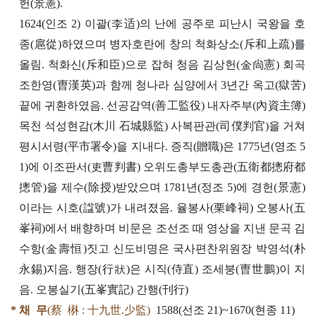
헌(景憲).
1624(인조 2) 이괄(李适)의 난에 공주로 피난시 국왕을 호
종(扈從)하였으며 병자호란에 창의 척화상소(斥和上疏)를
올림. 척화신(斥和臣)으로 잡혀 청음 김상헌(金尙憲) 회곡
조한영(曺漢英)과 함께 청나라 심양에서 3년간 옥고(獄苦)
끝에 귀환하였음. 선공감역(善工監役) 내자주부(內資主簿)
목천 석성현감(木川 石城縣監) 사복판관(司僕判官)을 거쳐
평시서령(平市署令)을 지내다. 증직(贈職)은 1775년(영조 5
1)에 이조판서(吏曹判書) 오위도총부도총관(五衛都摠府都
摠管)을 제수(除授)받았으며 1781년(정조 5)에 경헌(景憲)
이라는 시호(諡號)가 내려졌음. 율봉사(栗峰祠) 오봉사(五
峯祠)에서 배향하며 비문은 조선조 때 영상을 지낸 문곡 김
수항(金壽恒)짓고 신도비명은 국사편찬위원장 박영석(朴
永錫)지음. 행장(行狀)은 시직(侍直) 조세붕(曺世鵬)이 지
음. 오봉실기(五峯實記) 간행(刊行)
* 채 무
(蔡 楙 : 十九世.少監)
1588(선조 21)~1670(현종 11)