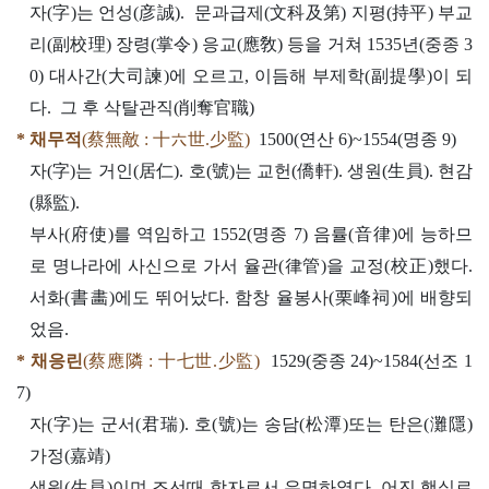
자(字)는 언성(彦誠). 문과급제(文科及第) 지평(持平) 부교
리(副校理) 장령(掌令) 응교(應敎) 등을 거쳐 1535년(중종 3
0) 대사간(大司諫)에 오르고, 이듬해 부제학(副提學)이 되
다. 그 후 삭탈관직(削奪官職)
* 채무적
(蔡無敵 : 十六世.少監)
1500(연산 6)~1554(명종 9)
자(字)는 거인(居仁). 호(號)는 교헌(僑軒). 생원(生員). 현감
(縣監).
부사(府使)를 역임하고 1552(명종 7) 음률(音律)에 능하므
로 명나라에 사신으로 가서 율관(律管)을 교정(校正)했다.
서화(書畵)에도 뛰어났다. 함창 율봉사(栗峰祠)에 배향되
었음.
* 채응린
(蔡應隣 : 十七世.少監)
1529(중종 24)~1584(선조 1
7)
자(字)는 군서(君瑞). 호(號)는 송담(松潭)또는 탄은(灘隱)
가정(嘉靖)
생원(生員)이며 조선때 학자로서 유명하였다. 어진 행실로