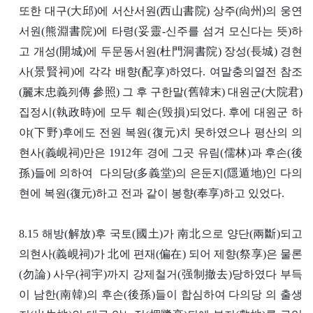
또한 대구(大邱)에 서산서원(西山書院) 상주(尙州)의 웅연
서원(熊淵書院)에 타령(妥靈-신주를 섬겨 모신다는 뜻)하
고 개성(開城)에 두문동서원(杜門洞書院) 장성(長城) 경현
사(景賢祠)에 각각 배향(配享)하였다. 여말충의열전 참조
(麗末忠義列傳 參照) 그 후 구한말(舊韓末) 대원군(大院君)
집정시(執政時)에 모두 훼손(毁損)되었다. 후에 대원군 하
야(下野)후에도 전원 복원(復元)치 못하였으나 평산의 의
현사(義峴祠)만은 1912年 경에 그곳 유림(儒林)과 후손(後
孫)들에 의하여 다의당(多義堂)의 은둔지(隱遁地)인 다의
현에 복원(復元)하고 전과 같이 봉향(奉享)하고 있었다.
8.15 해방(解放)후 국토(國土)가 南北으로 양단(兩斷)되고
의현사(義峴祠)가 北에 편재(偏在) 되어 제향(祭享)은 물론
(勿論) 사우(祠宇)까지 강제철거(强制撤去)당하였다 부득
이 남한(南韓)의 후손(後孫)들이 합심하여 다의당 의 출생