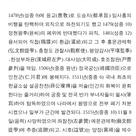
1478년(성종 9)에 응교(應敎)로 도승지(都承旨) 임사홍의
비행을 탄핵하여 외직으로 좌천되기도 했고 1479(성종 10)
정현왕후(윤씨)의 폐위에 반대했다가 파직, 1481(성종 12)
용서되어 직첩(職牒)이 환급(還給)되고 그 후 홍문관제학
(弘文館提學)․충청도 관찰사(觀察使)․평양감사(平壤監事)
․한성부좌윤(漢城府左尹)․대사성(大司成)․호조참판(戶曹
參判)을 역임. 1506년(중종 원년) 정국공신(靖國功臣)으로
인천군(仁川君)에 봉해지다. 1511년(중종 6) 국내 최초의
한글소설 설공찬전(薛公璨傳)을 저술(인간의 화복이 윤회
한다는 줄거리)하여 궁중 및 전국 반가 부녀자들이 필사(筆
寫)하여 탐독하였으며 나라에서 왕명으로 전부 폐기 처분
시켰으나 일부가 근간에 발견되다. 1515년(중종 10) 11월 8
일(음력) 사망하였으며 좌참찬(左參贊) 예문관제학(藝文館
提學)에 추증(追贈)되고. 시호(諡號)는 양정(襄靖)을 제수