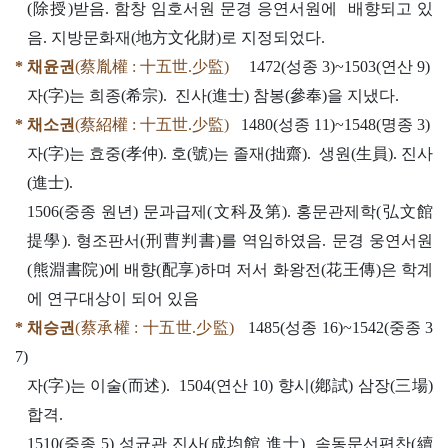
(除授)받음. 함창 임호서원 문경 응연서원에 배향되고 있
음. 지방문화재(地方文化財)로 지정되었다.
* 채윤권
(蔡胤權 : 十五世.少監)
1472(성종 3)~1503(연산 9)
자(字)는 희종(希宗). 진사(進士) 참봉(參奉)을 지냈다.
* 채소권
(蔡紹權 : 十五世.少監)
1480(성종 11)~1548(명종 3)
자(字)는 효중(孝仲). 호(號)는 졸재(拙齋). 생원(生員). 진사
(進士).
1506(중종 원년) 문과급제(文科及第). 홍문관제학(弘文館
提學). 형조판서(刑曹判書)를 역임하였음. 문경 웅연서원
(熊淵書院)에 배향(配享)하며 저서 화왕전(花王傳)은 학계
에 연구대상이 되어 있음
* 채승권
(蔡承權 : 十五世.少監)
1485(성종 16)~1542(중종 3
7)
자(字)는 이술(而述). 1504(연산 10) 향시(鄕試) 삼장(三場)
합격.
1510(중종 5) 성균관 진사(成均館 進士) 속동문선편찬(續