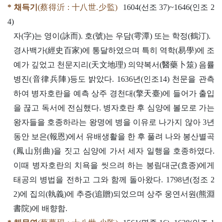
* 채득기
(蔡得沂 : 十八世.少監)
1604(선조 37)~1646(인조 2
4)
자(字)는 영이(詠而). 호(號)는 우담(雩潭) 또는 학정(鶴汀).
경사백가(經史百家)에 통달하였으며 특히 역학(易學)에 조
예가 깊었고 천문지리(天文地理) 의약복서(醫藥卜筮) 음률
병진(音律兵陣)등도 밝았다. 1636년(인조14) 천문을 관측
하여 병자호란을 예측 상주 경천대(擎天臺)에 들어가 출입
을 끊고 독서에 전심했다. 병자호란 후 심양에 볼모로 가는
왕자들을 호종하라는 왕명에 병을 이유로 나가지 않아 3년
동안 보은(報恩)에서 유배생활을 한 후 풀려 나와 봉산별곡
(鳳山別曲)을 짓고 심양에 가서 세자 일행을 호종하였다.
이때 병자호란의 치욕을 씻으려 하는 봉림대군(효종)에게
태공의 병법을 전하고 그와 함께 돌아왔다. 1798년(정조 2
2)에 집의(執義)에 추증(追贈)되었으며 상주 웅연서원(熊淵
書院)에 배향함.