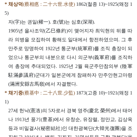
* 채상덕
(蔡相悳 : 二十六世.水使)
1862(철종 13)~1925(왜정 1
5)
자(字)는 권일(權一). 호(號)는 심호(深湖).
1905년 을사조약(乙巳條約)이 맺어지자 최익현의 뒤를 따
라 의병을 모집하여 황해도 일대에서 항전하였으며. 그 후
만주로 망명하여 1922년 통군부(統軍府)를 조직 총장이 되
었으나 통군부의 내분으로 다시 의군부(義軍府)를 조직하
여 총장에 추대되었다. 1925년 2월 육군주만참의부 (陸軍
駐滿參議府)군대가 일본군에게 참패하자 만주안현고마령
(滿洲安縣古馬嶺)에서 자결했다.
* 채기중
(蔡基中 : 二十八世.少監)
1873(고종 10)~1921(왜정 1
1)
27세 헌낙(憲洛)의 5자로서 경북 영주(慶北 榮州)에서 태어
나 1913년 풍기(豊基)에서 유창순, 유장렬, 정만교, 김상옥
등과 비밀결사(秘密結社)인 대한광복단(大韓光復團)을 조