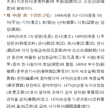
大夫) 이조판서(吏曹判書)에 추증(追贈)되고. 소성군(邵城
君)에 봉해지다.
* 채 수
(蔡 壽 : 十四世.少監)
1449(세종 31)~1515(중종 10)
자(字)는 기지(耆之). 호(號)는 난재(賴齋). 시호(諡號)는 양
정(襄靖).
1468년(세조 13) 생원(生員). 진사(進士). 1469년(예종 1) 추
장문과(秋場文科) 관시(館試:初試). 회시(會試:覆試). 전시
(殿試)에 각각 장원급제(壯元及第)하여 조선조(朝鮮朝) 518
년 동안에 배출된 삼장원급제(三壯元及第) 두 사람(李石
亨) 중의 한 사람이며 호당(湖堂)에 뽑힘. 1469년 부수찬(副
修撰) 춘추관기사관(春秋館記事官)이 되어 세조실록(世祖
實錄) 편찬(編纂)에 참여했으며 1470년(성종1)에 예종실록
(睿宗實錄) 편찬에도 참여하였다. 1475년(성종 6) 이조정랑
(吏曹正郞)으로서 음악에 조예가 깊어 장악원(掌樂院)의
관직을 겸직(兼職)하였고. 1476년(성종 7) 문과중시(文科重
試)에 을과(乙科)로 급제. 사가독서(賜暇讀書)했다.