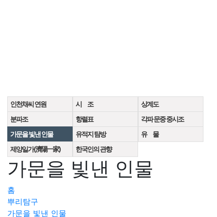
인천채씨 연원
시 조
상계도
분파조
항렬표
각파 문중 중시조
가문을 빛낸 인물
유적지 탐방
유 물
제양일가(濟陽一家)
한국인의 관향
가문을 빛낸 인물
홈
뿌리탐구
가문을 빛낸 인물