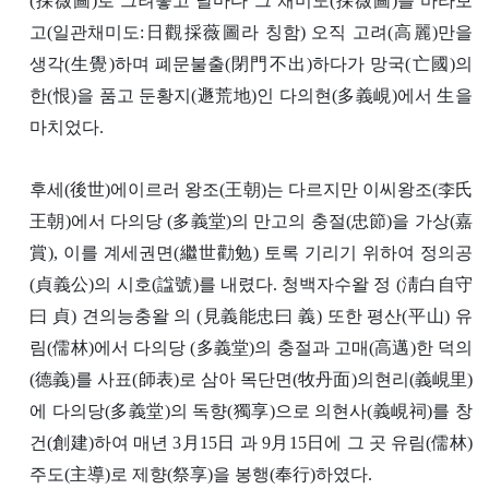
(採薇圖)로 그려놓고 날마다 그 채미도(採薇圖)를 바라보
고(일관채미도:日觀採薇圖라 칭함) 오직 고려(高麗)만을
생각(生覺)하며 폐문불출(閉門不出)하다가 망국(亡國)의
한(恨)을 품고 둔황지(遯荒地)인 다의현(多義峴)에서 生을
마치었다.
후세(後世)에이르러 왕조(王朝)는 다르지만 이씨왕조(李氏
王朝)에서 다의당 (多義堂)의 만고의 충절(忠節)을 가상(嘉
賞), 이를 계세권면(繼世勸勉) 토록 기리기 위하여 정의공
(貞義公)의 시호(諡號)를 내렸다. 청백자수왈 정 (淸白自守
曰 貞) 견의능충왈 의 (見義能忠曰 義) 또한 평산(平山) 유
림(儒林)에서 다의당 (多義堂)의 충절과 고매(高邁)한 덕의
(德義)를 사표(師表)로 삼아 목단면(牧丹面)의현리(義峴里)
에 다의당(多義堂)의 독향(獨享)으로 의현사(義峴祠)를 창
건(創建)하여 매년 3月15日 과 9月15日에 그 곳 유림(儒林)
주도(主導)로 제향(祭享)을 봉행(奉行)하였다.