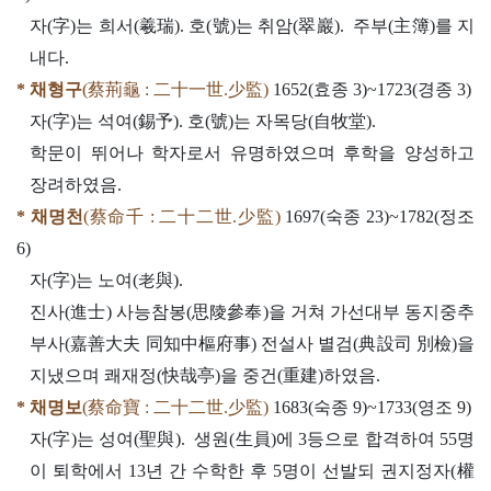
자(字)는 희서(羲瑞). 호(號)는 취암(翠巖). 주부(主簿)를 지
내다.
* 채형구
(蔡荊龜 : 二十一世.少監)
1652(효종 3)~1723(경종 3)
자(字)는 석여(錫予). 호(號)는 자목당(自牧堂).
학문이 뛰어나 학자로서 유명하였으며 후학을 양성하고
장려하였음.
* 채명천
(蔡命千 : 二十二世.少監)
1697(숙종 23)~1782(정조
6)
자(字)는 노여(老與).
진사(進士) 사능참봉(思陵參奉)을 거쳐 가선대부 동지중추
부사(嘉善大夫 同知中樞府事) 전설사 별검(典設司 別檢)을
지냈으며 쾌재정(快哉亭)을 중건(重建)하였음.
* 채명보
(蔡命寶 : 二十二世.少監)
1683(숙종 9)~1733(영조 9)
자(字)는 성여(聖與). 생원(生員)에 3등으로 합격하여 55명
이 퇴학에서 13년 간 수학한 후 5명이 선발되 권지정자(權