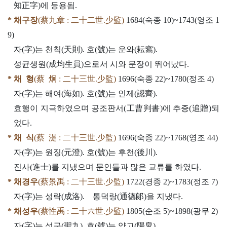
知正字)에 등용됨.
* 채구장
(蔡九章 : 二十二世.少監)
1684(숙종 10)~1743(영조 1
9)
자(字)는 천칙(天則). 호(號)는 운와(耘窩).
성균생원(成均生員)으로서 시와 문장이 뛰어났다.
* 채 형
(蔡 炯 : 二十三世.少監)
1696(숙종 22)~1780(정조 4)
자(字)는 해여(海如). 호(號)는 인제(認齊).
효행이 지극하였으며 공조판서(工曹判書)에 추증(追贈)되
었다.
* 채 식
(蔡 湜 : 二十三世.少監)
1696(숙종 22)~1768(영조 44)
자(字)는 원징(元澄). 호(號)는 후천(後川).
진사(進士)를 지냈으며 문인들과 많은 교류를 하였다.
* 채경우
(蔡景禹 : 二十三世.少監)
1722(경종 2)~1783(정조 7)
자(字)는 성락(成洛). 통덕랑(通德郞)을 지냈다.
* 채성우
(蔡性禹 : 二十六世.少監)
1805(순조 5)~1898(광무 2)
자(字)는 성구(聖九). 호(號)는 양고(陽皐).