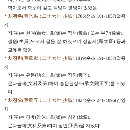
학자로서 학문이 깊고 덕망과 명망이 있었음.
* 채광우
(蔡光禹 : 二十六世.少監)
1786(정조 10)~1857(철종
8)
자(字)는 현여(顯女). 호(號)는 직서(稷西) 또는 부암(負岩).
생원(生員)으로서 글을 잘 하였으며 정입제(鄭立齊) 등과
교유를 했음.
* 채장헌
(蔡章獻 : 二十六世.少監)
1819(순조 19)~1857(철종
8)
자(字)는 유문(幼文). 호(號)는 직하(稷下).
문과급제(文科及第)하여 승문원정자(承文院正字)를 지냈
다.
* 채장오
(蔡章五 : 二十六世.少監)
1824(순조 24)~1896(건양
1)
자(字)는 경휴(景休). 호(號)는 침간(枕澗).
문과급제(文科及第)하여 정언(正言)을 지냈다.