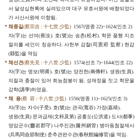
서 달성십현록에 실려있으며 대구 유호서원에 배향되었다
가 서산서원에 이향됨.
* 채종길
(蔡宗吉 : 十七世.少監)
1567(명종 22)~1624(인조 2)
자(字)는 선여(善汝). 호(號)는 송촌(松村). 학문 품행 지조
절의를 세인이 칭송하다. 사헌부 감찰(司憲府 監察) 현감
(縣監)을 역임
* 채선견
(蔡先見 : 十八世.少監)
1574(선조 7)~1644(인조 22)
자(字)는 명보(明甫). 호(號)는 양전헌(兩傳軒). 생원(生員).
의절과 충절이 있어 희능참봉이 됨. 성재정을 짓고 학문을
강학(講學)하였음.
* 채 용
(蔡 容 : 十八世.少監)
1556(명종 11)~1625(인조 3)
자(字)는 자수(子受). 호(號)는 관곡(寬谷) 가정(嘉靖).
생원(生員) 문과급제(文科及第) 공홍도(公洪道) 도사(都事)
영암군수(靈岩郡守) 나주진관(羅州鎭管) 병마동첨절제사
(兵馬同僉節制使) 춘추관편수관(春秋館編修官)을 역임.