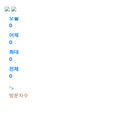
회원가입
로그인
오늘
0
어제
0
최대
0
전체
0
">
방문자수