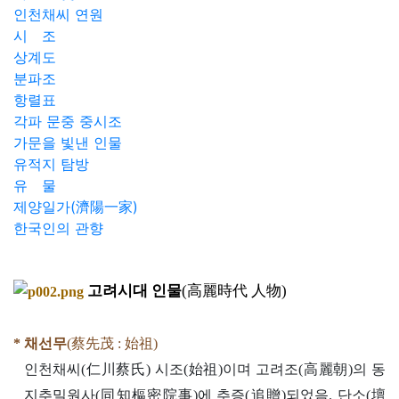
인천채씨 연원
시 조
상계도
분파조
항렬표
각파 문중 중시조
가문을 빛낸 인물
유적지 탐방
유 물
제양일가(濟陽一家)
한국인의 관향
고려시대 인물
(高麗時代 人物)
* 채선무
(蔡先茂 : 始祖)
인천채씨(仁川蔡氏) 시조(始祖)이며 고려조(高麗朝)의 동
지추밀원사(同知樞密院事)에 추증(追贈)되었음. 단소(壇