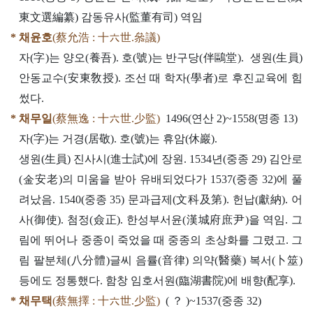
東文選編纂) 감동유사(監董有司) 역임
* 채윤호
(蔡允浩 : 十六世.叅議)
자(字)는 양오(養吾). 호(號)는 반구당(伴鷗堂). 생원(生員)
안동교수(安東敎授). 조선 때 학자(學者)로 후진교육에 힘
썼다.
* 채무일
(蔡無逸 : 十六世.少監)
1496(연산 2)~1558(명종 13)
자(字)는 거경(居敬). 호(號)는 휴암(休巖).
생원(生員) 진사시(進士試)에 장원. 1534년(중종 29) 김안로
(金安老)의 미움을 받아 유배되었다가 1537(중종 32)에 풀
려났음. 1540(중종 35) 문과급제(文科及第). 헌납(獻納). 어
사(御使). 첨정(僉正). 한성부서윤(漢城府庶尹)을 역임. 그
림에 뛰어나 중종이 죽었을 때 중종의 초상화를 그렸고. 그
림 팔분체(八分體)글씨 음률(音律) 의약(醫藥) 복서(卜筮)
등에도 정통했다. 함창 임호서원(臨湖書院)에 배향(配享).
* 채무택
(蔡無擇 : 十六世.少監)
( ？ )~1537(중종 32)