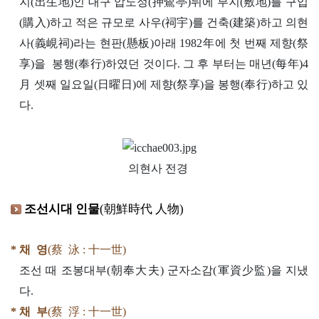
지(出生地)인 대구 압노정(押鷺亭)뒤에 부지(敷地)를 구입
(購入)하고 적은 규모로 사우(祠宇)를 건축(建築)하고 의현
사(義峴祠)라는 현판(懸板)아래 1982年에 첫 번째 제향(祭
享)을 봉행(奉行)하였던 것이다. 그 후 부터는 매년(每年)4
月 셋째 일요일(日曜日)에 제향(祭享)을 봉행(奉行)하고 있
다.
의현사 전경
조선시대 인물
(朝鮮時代 人物)
* 채 영
(蔡 泳 : 十一世)
조선 때 조봉대부(朝奉大夫) 군자소감(軍資少監)을 지냈
다.
* 채 부
(蔡 浮 : 十一世)