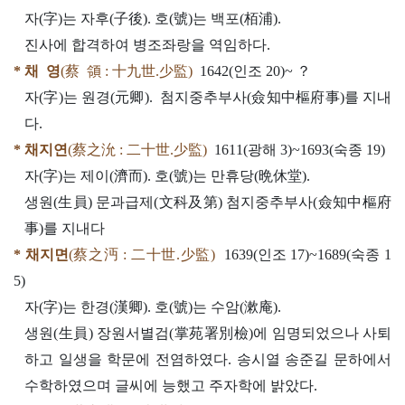
자(字)는 자후(子後). 호(號)는 백포(栢浦).
진사에 합격하여 병조좌랑을 역임하다.
* 채 영
(蔡 領 : 十九世.少監)
1642(인조 20)~ ？
자(字)는 원경(元卿). 첨지중추부사(僉知中樞府事)를 지내
다.
* 채지연
(蔡之沇 : 二十世.少監)
1611(광해 3)~1693(숙종 19)
자(字)는 제이(濟而). 호(號)는 만휴당(晩休堂).
생원(生員) 문과급제(文科及第) 첨지중추부사(僉知中樞府
事)를 지내다
* 채지면
(蔡之沔 : 二十世.少監)
1639(인조 17)~1689(숙종 1
5)
자(字)는 한경(漢卿). 호(號)는 수암(漱庵).
생원(生員) 장원서별검(掌苑署別檢)에 임명되었으나 사퇴
하고 일생을 학문에 전염하였다. 송시열 송준길 문하에서
수학하였으며 글씨에 능했고 주자학에 밝았다.