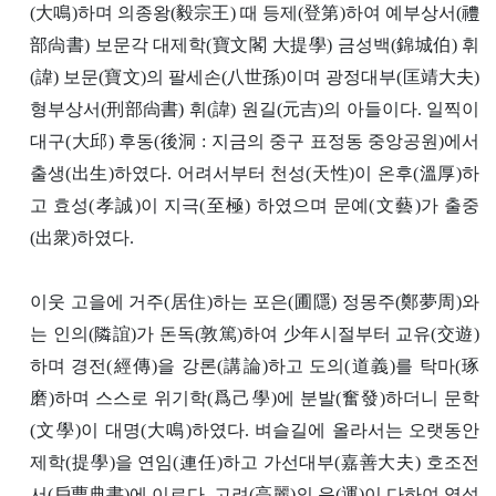
(大鳴)하며 의종왕(毅宗王) 때 등제(登第)하여 예부상서(禮
部尙書) 보문각 대제학(寶文閣 大提學) 금성백(錦城伯) 휘
(諱) 보문(寶文)의 팔세손(八世孫)이며 광정대부(匡靖大夫)
형부상서(刑部尙書) 휘(諱) 원길(元吉)의 아들이다.
일찍이
대구(大邱) 후동(後洞 : 지금의 중구 표정동 중앙공원)에서
출생(出生)하였다. 어려서부터 천성(天性)이 온후(溫厚)하
고 효성(孝誠)이 지극(至極) 하였으며 문예(文藝)가 출중
(出衆)하였다.
이웃 고을에 거주(居住)하는 포은(圃隱) 정몽주(鄭夢周)와
는 인의(隣誼)가 돈독(敦篤)하여 少年시절부터 교유(交遊)
하며 경전(經傳)을 강론(講論)하고 도의(道義)를 탁마(琢
磨)하며 스스로 위기학(爲己學)에 분발(奮發)하더니 문학
(文學)이 대명(大鳴)하였다. 벼슬길에 올라서는 오랫동안
제학(提學)을 연임(連任)하고 가선대부(嘉善大夫) 호조전
서(戶曹典書)에 이르다. 고려(高麗)의 운(運)이 다하여 역성