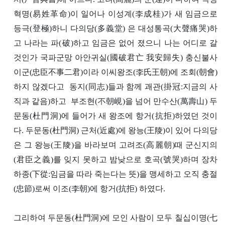
혁명(易姓革命)이 일어나 이성계(李成桂)가 새 임금으로
등극(登極)하니 다의당(多義堂) 은 대성통곡(大聲痛哭)하
고 나라는 파(破)하고 임금은 없어 졌으니 나는 어디로 갈
것인가 국파군망 아안귀실(國破君亡 我安歸失) 충신불사
이군(忠臣不事二君)이라 이씨왕조(李氏王朝)에 조회(朝會)
하지 않겠다고 동지(同志)들과 함께 괘관(掛冠:지금의 사
직과 같음)하고 부조현(不朝峴)을 넘어 만수산(萬壽山) 두
문동(杜門洞)에 들어가 새 왕조에 항거(抗拒)하였던 것이
다. 두문동(杜門洞) 근처(近處)에 왕능(王陵)이 있어 다의당
은 그 왕능(王陵)을 바라보며 고려조(高麗朝)때 군신지의
(君臣之義)를 잊지 못하고 밤낮으로 호곡(號哭)하며 장차
하종(下從:임금을 따라 죽는다는 뜻)을 맹세하고 오직 충절
(忠節)로써 이조(李朝)에 항거(抗拒) 하였다.
그리하여 두문동(杜門洞)에 모인 사람이 모두 칠십이명(七