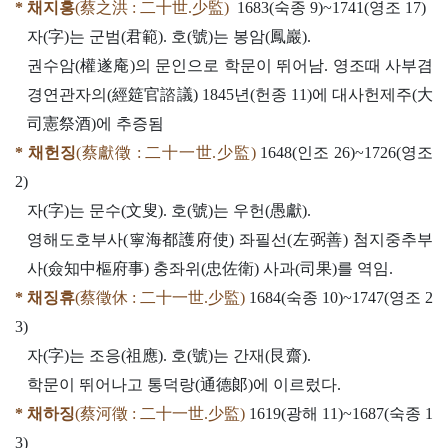
* 채지홍
(蔡之洪 : 二十世.少監)
1683(숙종 9)~1741(영조 17)
자(字)는 군범(君範). 호(號)는 봉암(鳳巖).
권수암(權遂庵)의 문인으로 학문이 뛰어남. 영조때 사부겸
경연관자의(經筵官諮議) 1845년(헌종 11)에 대사헌제주(大
司憲祭酒)에 추증됨
* 채헌징
(蔡獻徵 : 二十一世.少監)
1648(인조 26)~1726(영조
2)
자(字)는 문수(文叟). 호(號)는 우헌(愚獻).
영해도호부사(寧海都護府使) 좌필선(左弼善) 첨지중추부
사(僉知中樞府事) 충좌위(忠佐衛) 사과(司果)를 역임.
* 채징휴
(蔡徵休 : 二十一世.少監)
1684(숙종 10)~1747(영조 2
3)
자(字)는 조응(祖應). 호(號)는 간재(艮齋).
학문이 뛰어나고 통덕랑(通德郞)에 이르렀다.
* 채하징
(蔡河徵 : 二十一世.少監)
1619(광해 11)~1687(숙종 1
3)