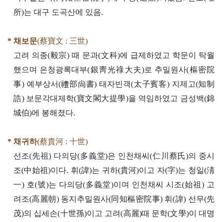
所)는 대구 도곡산에 있음.
* 채보문
(蔡寶文 : 三世)
고려 의종(毅宗) 때 문과(文科)에 급제하였고 학문이 탁월
했으며 은청광록대부(銀靑光祿大夫)로 추밀원사(樞密院
事) 예부상서(禮部尙書) 태자빈객(太子賓客) 지제고(知制
誥) 보문각대제학(寶文閣大提學)을 역임하였고 금성백(錦
城伯)에 봉해졌다.
* 채귀하
(蔡貴河 : 十世)
선조(先祖) 다의당(多義堂)은 인천채씨(仁川蔡氏)의 중시
조(中始祖)이다. 휘(諱)는 귀하(貴河)이고 자(字)는 청일(淸
一) 호(號)는 다의당(多義堂)이며 인천채씨 시조(始祖) 고
려조(高麗朝) 동지추밀원사(同知樞密院事) 휘(諱) 선무(先
茂)의 십세손(十世孫)이고 고려(高麗)때 문학(文學)이 대명