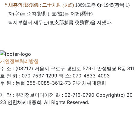
* 채홍의
(蔡鴻儀 : 二十九世.少監)
1869(고
종 6)~1945(광복 1)
자(字)는 순칙(順則). 호(號)는 저헌(樗軒).
탁지부참서 세무관(度支部參書 稅務官)을 지냈다.
개인정보처리방침
주 소 : (08212) 서울시 구로구 경인로 579-1 안성빌딩 B동 311
호
전 화 : 070-7537-1299
팩 스: 070-4833-4093
후 원 : 농협 355-0085-3612-73 인천채씨대종회
제 작 : 뿌리정보미디어
전 화 : 02-716-0790
Copyright(c) 20
23 인천채씨대종회. All Rights Reserved.