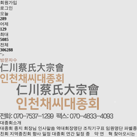
회원가입
로그인
오늘
289
어제
129
최대
5085
전체
306288
">
방문자수
대종회소개
대종회 종지
회장님 인사말씀
역대회장명단
조직기구표
임원명단
파별종
친회
지역종친회
향사 일정
대종회 연간 일정
종 약
연 혁
찾아오시는