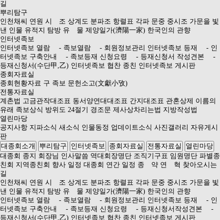
길
뿌리탐구
인천채씨 연원
시 조
상계도
분파조
항렬표
각파 문중 중시조
가문을 빛
낸 인물
유적지 탐방
유 물
제양일가(濟陽一家)
한국인의 관향
인터넷족보
인터넷족보 열람
- 족보열람
- 회원정보관리
인터넷족보 등재
- 인
터넷족보 구축안내
- 족보등재 신청요령
- 등재신청서 작성견본
-
등재신청서(수단甲,乙)
인터넷족보 협찬 종친
인터넷족보 게시판
종회자료실
종회현황자료
구 족보
문헌소고(文獻小攷)
전통자료실
계촌법
고금관작대조표
동서양연대대조표
간지대조표
관혼상제
이름의
유래
족보상식
방위도
24절기
경조문
제사상차리는법
지방작성법
열린마당
공지사항
지파소식
새소식
인물동정
업데이트소식
사진갤러리
자유게시
판
대종회소개
뿌리탐구
인터넷족보
종회자료실
전통자료실
열린마당
대종회 종지
회장님 인사말씀
역대회장명단
조직기구표
임원명단
파별종
친회
지역종친회
향사 일정
대종회 연간 일정
종 약
연 혁
찾아오시는
길
인천채씨 연원
시 조
상계도
분파조
항렬표
각파 문중 중시조
가문을 빛
낸 인물
유적지 탐방
유 물
제양일가(濟陽一家)
한국인의 관향
인터넷족보 열람
- 족보열람
- 회원정보관리
인터넷족보 등재
- 인
터넷족보 구축안내
- 족보등재 신청요령
- 등재신청서작성견본
-
등재신청서(수단甲,乙)
인터넷족보 협찬 종친
인터넷족보 게시판