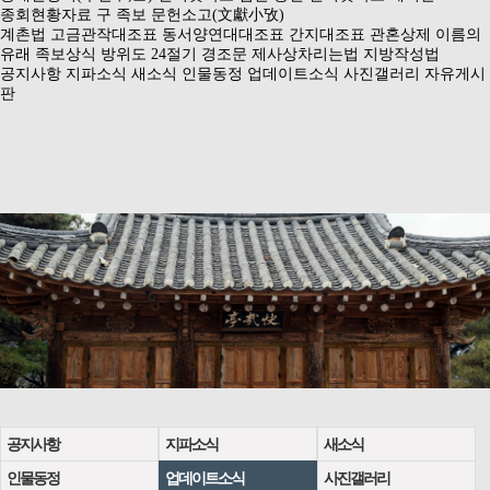
종회현황자료
구 족보
문헌소고(文獻小攷)
계촌법
고금관작대조표
동서양연대대조표
간지대조표
관혼상제
이름의
유래
족보상식
방위도
24절기
경조문
제사상차리는법
지방작성법
공지사항
지파소식
새소식
인물동정
업데이트소식
사진갤러리
자유게시
판
공지사항
지파소식
새소식
인물동정
업데이트소식
사진갤러리