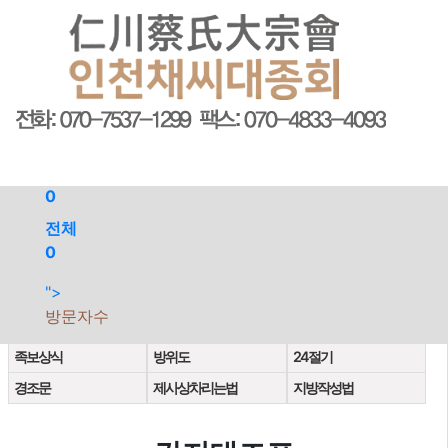
회원가입
로그인
오늘
0
어제
0
최대
0
전체
0
">
계촌법
고금관작대조표
동서양연대대조표
방문자수
간지대조표
관혼상제
이름의유래
족보상식
방위도
24절기
경조문
제사상차리는법
지방작성법