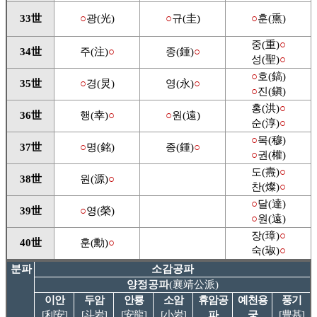
33世
○
광(光)
○
규(圭)
○
훈(熏)
중(重)
○
34世
주(注)
○
종(鍾)
○
성(聖)
○
○
호(鎬)
35世
○
경(炅)
영(永)
○
○
진(鎭)
홍(洪)
○
36世
행(幸)
○
○
원(遠)
순(淳)
○
○
목(穆)
37世
○
명(銘)
종(鍾)
○
○
권(權)
도(燾)
○
38世
원(源)
○
찬(燦)
○
○
달(達)
39世
○
영(榮)
○
원(遠)
장(璋)
○
40世
훈(勳)
○
숙(琡)
○
분파
소감공파
양정공파
(襄靖公派)
이안
두암
안룡
소암
휴암공
예천용
풍기
[利安]
[斗岩]
[安龍]
[小岩]
파
궁
[豊基]