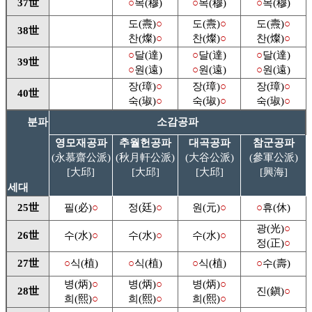
37世
○
목(穆)
○
목(穆)
○
목(穆)
도(燾)
○
도(燾)
○
도(燾)
○
38世
찬(燦)
○
찬(燦)
○
찬(燦)
○
○
달(達)
○
달(達)
○
달(達)
39世
○
원(遠)
○
원(遠)
○
원(遠)
장(璋)
○
장(璋)
○
장(璋)
○
40世
숙(琡)
○
숙(琡)
○
숙(琡)
○
분파
소감공파
영모재공파
추월헌공파
대곡공파
참군공파
(永慕齋公派)
(秋月軒公派)
(大谷公派)
(參軍公派)
[大邱]
[大邱]
[大邱]
[興海]
세대
25世
필(必)
○
정(廷)
○
원(元)
○
○
휴(休)
광(光)
○
26世
수(水)
○
수(水)
○
수(水)
○
정(正)
○
27世
○
식(植)
○
식(植)
○
식(植)
○
수(壽)
병(炳)
○
병(炳)
○
병(炳)
○
28世
진(鎭)
○
희(熙)
○
희(熙)
○
희(熙)
○