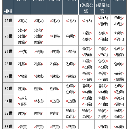
[休巖公
[禮泉龍
세대
派]
宮]
○
대(大)
주(周)
○
25世
○
대(大)
○
대(大)
○
대(大)
○
대(大)
○
대(大)
○
동(東)
사(思)
○
상(尙)
○
상(尙)
○
기(器)
○
상(象)
○
희(希)
○
26世
상(相)
○
상(相)
○
○
시(時)
우(禹)
○
상(象)
○
○
규(圭)
○
구(九)
범(範)
○
범(範)
○
규(圭)
○
주(周)
○
상(相)
○
27世
○
구(九)
○
구(龜)
○
찬(鑽)
○
락(洛)
○
구(龜)
○
구(九)
○
영(榮)
기(基)
○
영(永)
○
28世
기(基)
○
기(基)
○
기(基)
○
진(鎭)
○
영(永)
○
○
진(鎭)
○
진(鎭)
홍(鴻)
○
홍(鴻)
○
규(奎)
○
29世
○
석(錫)
○
현(鉉)
○
현(鉉)
○
현(鉉)
○
석(錫)
○
석(錫)
○
모(模)
한(漢)
○
홍(洪)
○
홍(洪)
○
찬(燦)
○
30世
한(漢)
○
한(漢)
○
한(漢)
○
순(淳)
○
○
식(植)
○
식(植)
○
진(鎭)
○
근(根)
○
영(榮)
희(熙)
○
○
수(洙)
31世
○
식(植)
○
근(根)
○
근(根)
○
태(泰)
○
태(泰)
○
식(植)
○
곤(坤)
병(炳)
○
병(炳)
○
병(炳)
○
용(榕)
○
32世
병(炳)
○
병(炳)
○
병(炳)
○
희(熙)
○
교(敎)
○
기(基)
○
종(鐘)
○
33世
○
규(圭)
○
규(圭)
○
규(圭)
○
규(圭)
○
규(圭)
○
석(錫)