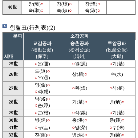
장(璋)
○
장(璋)
○
장(璋)
○
40世
숙(琡)
○
숙(琡)
○
숙(琡)
○
항렬표(行列表)(2)
분파
소감공파
교감공파
송촌공파
투암공파
(校勘公派)
(松村公派)
(投巖公派)
세대
[保寧]
[淸州]
[大邱]
25世
○
운(運)
○
원(源)
○
기(基)
도(道)
○
26世
상(相)
○
수(水)
○
우(愚)
명(命)
○
27世
○
환(煥)
○
식(植)
○
석(錫)
낙(洛)
○
28世
기(基)
○
병(炳)
○
○
순(淳)
29世
○
근(根)
○
석(錫)
○
기(基)
30世
병(炳)
○
홍(洪)
○
종(鍾)
○
31世
○
규(圭)
○
영(榮)
○
수(洙)
32世
진(鎭)
○
병(炳)
○
영(榮)
○