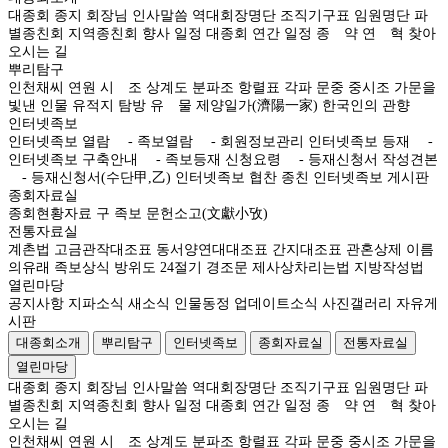
대종회 종지
회장님 인사말씀
역대회장명단
조직기구표
임원명단
파
별종친회
지역종친회
향사 일정
대종회 연간 일정
종 약
연 혁
찾아
오시는 길
뿌리탐구
인천채씨 연원
시 조
상계도
분파조
항렬표
각파 문중 중시조
가문을
빛낸 인물
유적지 탐방
유 물
제양일가(濟陽一家)
한국인의 관향
인터넷족보
인터넷족보 열람
- 족보열람
- 회원정보관리
인터넷족보 등재
-
인터넷족보 구축안내
- 족보등재 신청요령
- 등재신청서 작성견본
- 등재신청서(수단甲,乙)
인터넷족보 협찬 종친
인터넷족보 게시판
종회자료실
종회현황자료
구 족보
문헌소고(文獻小攷)
전통자료실
계촌법
고금관작대조표
동서양연대대조표
간지대조표
관혼상제
이름
의유래
족보상식
방위도
24절기
경조문
제사상차리는법
지방작성법
열린마당
공지사항
지파소식
새소식
인물동정
업데이트소식
사진갤러리
자유게
시판
대종회소개
뿌리탐구
인터넷족보
종회자료실
전통자료실
열린마당
대종회 종지
회장님 인사말씀
역대회장명단
조직기구표
임원명단
파
별종친회
지역종친회
향사 일정
대종회 연간 일정
종 약
연 혁
찾아
오시는 길
인천채씨 연원
시 조
상계도
분파조
항렬표
각파 문중 중시조
가문을