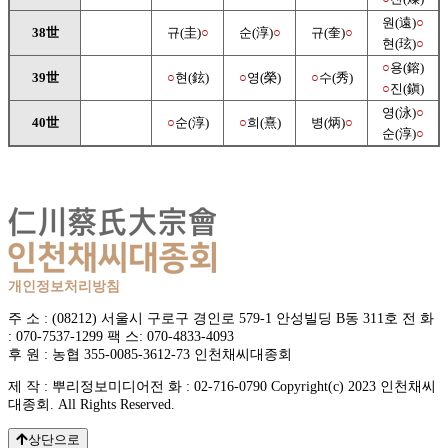
원(遠)
○
38世
규(圭)
○
순(淳)
○
규(奎)
○
현(玹)
○
○
용(鎔)
39世
○
현(鉉)
○
영(榮)
○
수(秀)
○
진(鎭)
영(泳)
○
40世
○
순(淳)
○
희(熹)
병(炳)
○
순(淳)
○
개인정보처리방침
주 소 : (08212) 서울시 구로구 경인로 579-1 안성빌딩 B동 311호
전 화
: 070-7537-1299
팩 스: 070-4833-4093
후 원 : 농협 355-0085-3612-73 인천채씨대종회
제 작 : 뿌리정보미디어
전 화 : 02-716-0790
Copyright(c) 2023 인천채씨
대종회. All Rights Reserved.
상단으로