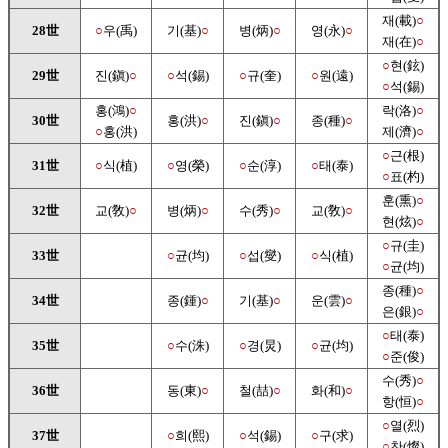
재(載)
○
28世
○
우(禹)
기(基)
○
병(炳)
○
영(永)
○
재(在)
○
○
현(鉉)
29世
진(鎭)
○
○
석(錫)
○
규(奎)
○
원(遠)
○
석(錫)
홍(鴻)
○
락(洛)
○
30世
홍(洪)
○
진(鎭)
○
종(種)
○
○
홍(洪)
제(濟)
○
○
근(根)
31世
○
식(植)
○
영(榮)
○
순(淳)
○
태(泰)
○
표(杓)
훈(熏)
○
32世
교(敎)
○
병(炳)
○
수(秀)
○
교(敎)
○
현(炫)
○
○
규(圭)
33世
○
균(均)
○
섭(燮)
○
식(植)
○
균(均)
종(種)
○
34世
종(鍾)
○
기(基)
○
운(雲)
○
은(銀)
○
○
태(泰)
35世
○
수(洙)
○
경(炅)
○
균(均)
○
준(俊)
수(秀)
○
36世
동(東)
○
철(喆)
○
화(和)
○
항(恒)
○
○
열(烈)
37世
○
희(熙)
○
석(錫)
○
구(求)
○
찬(燦)