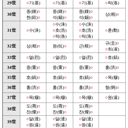
29世
○
기(基)
○
기(基)
○
기(基)
○
락(洛)
종(鍾)
○
종(鍾)
○
종(鍾)
○
30世
상(相)
○
현(鉉)
○
석(錫)
○
석(錫)
○
○
수(洙)
○
수(洙)
31世
○
수(洙)
○
호(浩)
○
호(浩)
○
훈(勳)
○
락(洛)
○
락(洛)
규(圭)
○
32世
상(相)
○
원(杬)
○
근(根)
○
○
최(凗)
33世
○
열(烈)
○
열(烈)
○
열(烈)
○
호(鎬)
34世
중(重)
○
중(重)
○
중(重)
○
홍(洪)
○
35世
호(鎬)
○
호(鎬)
○
호(鎬)
○
○
목(穆)
36世
홍(洪)
○
홍(洪)
○
홍(洪)
○
형(炯)
○
37世
○
목(穆)
○
목(穆)
○
목(穆)
○
원(遠)
도(燾)
○
도(燾)
○
도(燾)
○
38世
찬(燦)
○
찬(燦)
○
찬(燦)
○
○
달(達)
○
달(達)
○
달(達)
39世
○
원(遠)
○
원(遠)
○
원(遠)