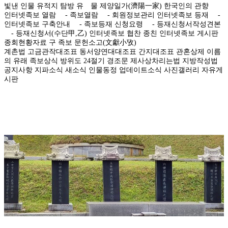
빛낸 인물
유적지 탐방
유 물
제양일가(濟陽一家)
한국인의 관향
인터넷족보 열람
- 족보열람
- 회원정보관리
인터넷족보 등재
-
인터넷족보 구축안내
- 족보등재 신청요령
- 등재신청서작성견본
- 등재신청서(수단甲,乙)
인터넷족보 협찬 종친
인터넷족보 게시판
종회현황자료
구 족보
문헌소고(文獻小攷)
계촌법
고금관작대조표
동서양연대대조표
간지대조표
관혼상제
이름
의 유래
족보상식
방위도
24절기
경조문
제사상차리는법
지방작성법
공지사항
지파소식
새소식
인물동정
업데이트소식
사진갤러리
자유게
시판