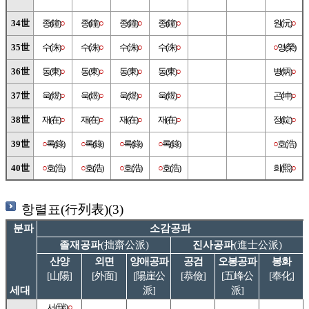
34世
종(鐘)
○
종(鐘)
○
종(鐘)
○
종(鐘)
○
원(沅)
○
35世
수(洙)
○
수(洙)
○
수(洙)
○
수(洙)
○
○
영(榮)
36世
동(東)
○
동(東)
○
동(東)
○
동(東)
○
병(炳)
○
37世
욱(煜)
○
욱(煜)
○
욱(煜)
○
욱(煜)
○
곤(坤)
○
38世
재(在)
○
재(在)
○
재(在)
○
재(在)
○
정(錠)
○
39世
○
록(錄)
○
록(錄)
○
록(錄)
○
록(錄)
○
호(浩)
40世
○
호(浩)
○
호(浩)
○
호(浩)
○
호(浩)
희(熙)
○
항렬표(行列表)(3)
분파
소감공파
졸재공파
(拙齋公派)
진사공파
(進士公派)
산양
외면
양애공파
공검
오봉공파
봉화
[山陽]
[外面]
[陽崖公
[恭儉]
[五峰公
[奉化]
세대
派]
派]
서(瑞)
○