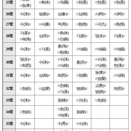
25世
○
휴(休)
○
국(國)
○
헌(憲)
○
헌(憲)
○
헌(憲)
○
동(東)
26世
수(洙)
○
범(範)
○
상(象)
○
○
상(相)
시(時)
○
시(時)
○
27世
수(洙)
○
○
서(書)
주(周)
○
○
환(煥)
○
구(九)
○
환(煥)
기(基)
○
○
휴(休)
28世
상(祥)
○
기(基)
○
영(永)
○
기(基)
○
○
해(海)
○
진(鎭)
홍(鴻)
○
29世
수(洙)
○
○
기(基)
○
석(錫)
○
석(錫)
○
석(錫)
○
환(奐)
영(永)
○
○
수(洙)
○
수(洙)
홍(鴻)
○
30世
수(洙)
○
홍(洪)
○
○
희(熙)
○
식(植)
○
식(植)
한(漢)
○
동(東)
○
31世
수(洙)
○
상(相)
○
희(熙)
○
○
영(榮)
○
식(植)
○
영(榮)
○
준(峻)
교(敎)
○
32世
○
현(鉉)
○
섭(燮)
병(炳)
○
희(熙)
○
○
기(基)
병(炳)
○
33世
수(洙)
○
종(鍾)
○
○
규(圭)
○
호(鎬)
○
호(淏)
34世
○
현(鉉)
종(鍾)
○
○
태(泰)
35世
수(洙)
○
수(秀)
○
○
수(洙)