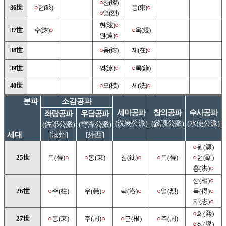
○
찬(燦)
36世
○
현(鉉)
동(東)
○
○
열(烈)
현(玹)
○
37世
수(洙)
○
○
욱(煜)
원(遠)
○
38世
○
용(鎔)
재(在)
○
39世
영(泳)
○
○
록(錄)
40世
○
모(模)
세(洗)
○
분파
소감공파
세마공파
참의공파
수사공파
좌랑공파
우담공파
(洗馬公派)
(參議公派)
(水使公派)
(佐郞公派)
(雩潭公派)
세대
[淸州]
[外西]
○
원(源)
25世
득(得)
○
○
동(東)
침(鈂)
○
○
득(得)
○
현(顯)
홍(洪)
○
상(相)
○
26世
○
주(柱)
우(愚)
○
락(洛)
○
○
열(烈)
득(得)
○
지(志)
○
○
희(熙)
27世
○
동(東)
주(周)
○
○
근(根)
○
주(周)
○
섭(燮)