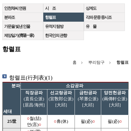
인천채씨 연원
시 조
상계도
분파조
항렬표
각파 문중 중시조
가문을 빛낸 인물
유적지 탐방
유 물
제양일가(濟陽一家)
한국인의 관향
항렬표
홈
뿌리탐구
항렬표
항렬표(行列表)(1)
분파
소감공파
직장공파
선교랑공파
금탄공파
양전헌공파
(直長公派)
(宣敎郎公派)
(琴灘公派)
(兩傳軒公派)
[居昌/海州]
[大邱]
[大邱]
[大邱]
세대
○
철(喆)
25世
○
휴(休)
필(必)
○
필(必)
○
언(言)
○