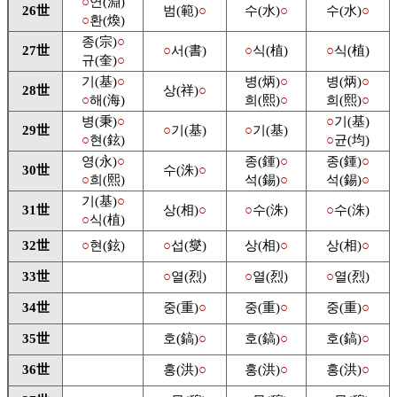
○
연(淵)
26世
범(範)
○
수(水)
○
수(水)
○
○
환(煥)
종(宗)
○
27世
○
서(書)
○
식(植)
○
식(植)
규(奎)
○
기(基)
○
병(炳)
○
병(炳)
○
28世
상(祥)
○
○
해(海)
희(熙)
○
희(熙)
○
병(秉)
○
○
기(基)
29世
○
기(基)
○
기(基)
○
현(鉉)
○
균(均)
영(永)
○
종(鍾)
○
종(鍾)
○
30世
수(洙)
○
○
희(熙)
석(錫)
○
석(錫)
○
기(基)
○
31世
상(相)
○
○
수(洙)
○
수(洙)
○
식(植)
32世
○
현(鉉)
○
섭(燮)
상(相)
○
상(相)
○
33世
○
열(烈)
○
열(烈)
○
열(烈)
34世
중(重)
○
중(重)
○
중(重)
○
35世
호(鎬)
○
호(鎬)
○
호(鎬)
○
36世
홍(洪)
○
홍(洪)
○
홍(洪)
○