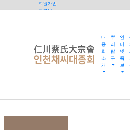
회원가입
로그인
오늘
0
어제
대
뿌
인
0
종
리
터
최대
회
탐
넷
0
소
구
족
개
보
전체
0
">
방문자수