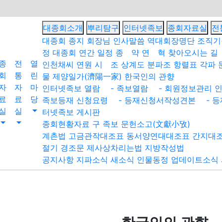
대종회소개
뿌리탐구
인터넷족보
종회자료실
전
대종회 종지
회장님 인사말씀
역대회장명단
조직기
정
대종회 연간 일정
종 약
연 혁
찾아오시는 길
종
전
열
인천채씨 연원
시 조
상계도
분파조
항렬표
각파 
회
통
린
물
제양일가(濟陽一家)
한국인의 관향
자
자
마
인터넷족보 열람
- 족보열람
- 회원정보관리
인
료
료
당
족보등재 신청요령
- 등재신청서작성견본
- 등
실
실
터넷족보 게시판
종회현황자료
구 족보
문헌소고(文獻小攷)
계촌법
고금관작대조표
동서양연대대조표
간지대
절기
경조문
제사상차리는법
지방작성법
공지사항
지파소식
새소식
인물동정
업데이트소식