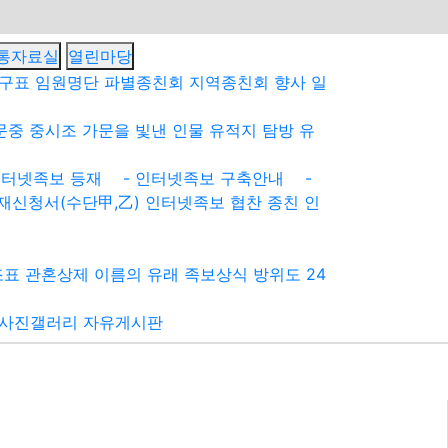
통자료실
열린마당
구표
임원명단
파별종친회
지역종친회
향사 일
문중 중시조
가문을 빛낸 인물
유적지 탐방
유
터넷족보 등재
- 인터넷족보 구축안내
-
재신청서(수단甲,乙)
인터넷족보 협찬 종친
인
조표
관혼상제
이름의 유래
족보상식
방위도
24
사진갤러리
자유게시판