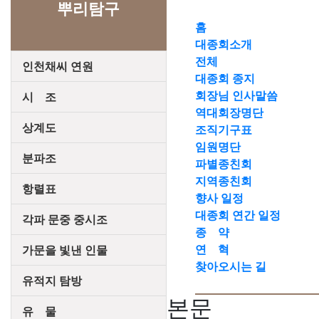
뿌리탐구
홈
대종회소개
전체
인천채씨 연원
대종회 종지
회장님 인사말씀
시 조
역대회장명단
상계도
조직기구표
임원명단
분파조
파별종친회
지역종친회
항렬표
향사 일정
대종회 연간 일정
각파 문중 중시조
종 약
연 혁
가문을 빛낸 인물
찾아오시는 길
유적지 탐방
본문
유 물