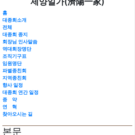
제양일가(濟陽一家)
홈
대종회소개
전체
대종회 종지
회장님 인사말씀
역대회장명단
조직기구표
임원명단
파별종친회
지역종친회
향사 일정
대종회 연간 일정
종 약
연 혁
찾아오시는 길
본문