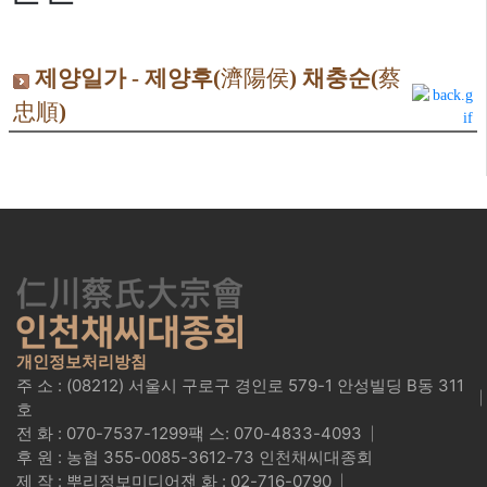
제양일가 -
제양후(
濟陽侯
) 채충순(
蔡
忠順
)
개인정보처리방침
주 소 : (08212) 서울시 구로구 경인로 579-1 안성빌딩 B동 311
호
전 화 : 070-7537-1299
팩 스: 070-4833-4093
후 원 : 농협 355-0085-3612-73 인천채씨대종회
제 작 : 뿌리정보미디어
전 화 : 02-716-0790