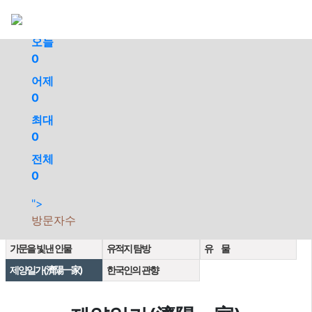
회원가입
로그인
오늘
0
어제
0
최대
0
전체
0
">
인천채씨 연원
시 조
상계도
방문자수
분파조
항렬표
각파 문중 중시조
가문을 빛낸 인물
유적지 탐방
유 물
제양일가(濟陽一家)
한국인의 관향