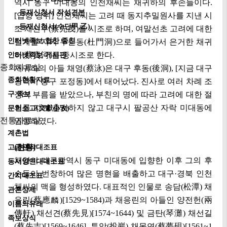
역시 동구 미대동의 인천채씨는 채귀하의 후손들이다.
- 등재신청서 작성견본
[입향 경위] 인천채씨는 고려 때 동지추밀원사를 지낸 시
- 등재신청서(수단甲,乙)
조 채선무(蔡先茂)를 시조로 하며, 여말선초 고려에 대한
인터넷족보 협찬 종친
절개를 지켜 두문동(杜門洞)으로 들어가서 은거한 채귀
하(蔡貴河)를 중시조로 한다.
인터넷족보 게시판
종회자료실
채귀하의 아들 채영(蔡泳)은 대구 후동(後洞), [지금 대구
종회현황자료
광역시 중구 포정동]에서 태어났다. 진사로 여러 차례 조
구 족보
정의 부름을 받았으나, 부친의 명에 따라 고려에 대한 절
의를 지켜 출사하지 않고 대구시 팔공산 자락 미대동에
문헌소고(文獻小攷)
전통자료실
입향하였다.
계촌법
(현황)
고금관작대조표
채영이 대구광역시 동구 미대동에 입향한 이후 그의 후
동서양연대대조표
손들이 번창하여 많은 명현을 배출하고 대구·경북 인천
간지대조표
채씨의 맥을 형성하였다. 대표적인 인물로 송담(松潭) 채
관혼상제
응린(蔡應麟)[1529~1584)과 채응린의 아들인 양전헌(兩
이름의유래
傳軒) 채선견(蔡先見)[1574~1644) 및 금탄(琴灘) 채선길
족보상식
(蔡先吉)[1569~1646], 투암(投巖) 채몽연(蔡夢硯)[1561~1