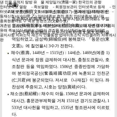
낸 인물
유적지 탐방
유 물
제양일가(濟陽一家)
한국인의 관향
(인물)
인터넷족보 열람
- 족보열람
- 회원정보관리
인터넷족보 등재
- 인
채보문(蔡寶文) : 1163년(의종 17) 문과에 급제하여 은
터넷족보 구축안내
- 족보등재 신청요령
- 등재신청서작성견본
-
●
등재신청서(수단甲,乙)
인터넷족보 협찬 종친
인터넷족보 게시판
청광록대부(銀靑光祿大夫), 병부시랑(兵部侍郞), 추밀
종회현황자료
구 족보
문헌소고(文獻小攷)
원사(樞密院事), 예부상서(禮部尙書), 태자빈객 지제
계촌법
고금관작대조표
동서양연대대조표
간지대조표
관혼상제
이름의
유래
족보상식
방위도
24절기
경조문
제사상차리는법
지방작성법
고(太子賓客知制誥), 보문각대제학(寶文閣大提學)을
공지사항
지파소식
새소식
인물동정
업데이트소식
사진갤러리
자유게시
역임하였고, 금성백(錦城伯)에 봉해졌다. 『동문선(東
판
文選)』에 칠언율시 3수가 전한다.
채수(蔡壽, 1449년 ~ 1515년) : 14세손. 1469년(예종 1)
●
식년 문과에 장원 급제하여 대사헌, 충청도관찰사, 호
조참판 등을 역임하였다. 1506년 중종반정에 가담하
여 분의정국공신(奮義靖國功臣)에 녹훈되고 인천군
(仁川君)에 봉군되었다. 저서로 《나재집》이 있다. 좌
찬성에 추증되고, 시호는 양정(襄靖)이다.
채소권(蔡紹權) : 채수의 아들. 1506년 문과에 급제하여
●
대사간, 홍문관부제학을 거쳐 1531년 경기도관찰사, 1
533년 대사헌을 역임하고, 1535년 형조판서에 이르렀
다.