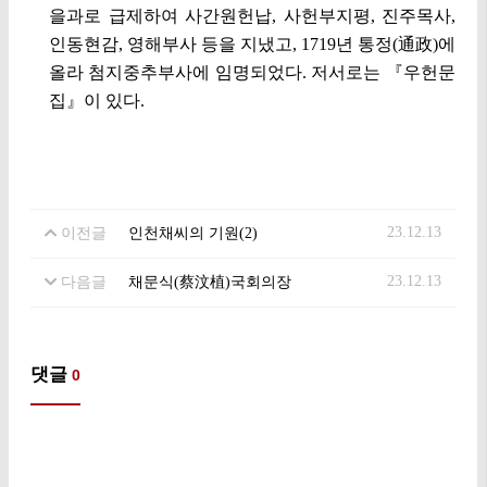
을과로 급제하여 사간원헌납, 사헌부지평, 진주목사,
인동현감, 영해부사 등을 지냈고, 1719년 통정(通政)에
올라 첨지중추부사에 임명되었다. 저서로는 『우헌문
집』이 있다.
23.12.13
이전글
인천채씨의 기원(2)
23.12.13
다음글
채문식(蔡汶植)국회의장
댓글
0