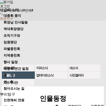
회원가입
로그인
대종회소개
0
0
0
0
오늘
어제
최대
전체
">
대종회 종지
방문자수
회장님 인사말씀
역대회장명단
조직기구표
임원명단
파별종친회
지역종친회
향사 일정
공지사항
지파소식
새소식
대종회 연간 일정
인물동정
업데이트소식
사진갤러리
종 약
연 혁
자유게시판
찾아오시는 길
뿌리탐구
인물동정
인천채씨 연원