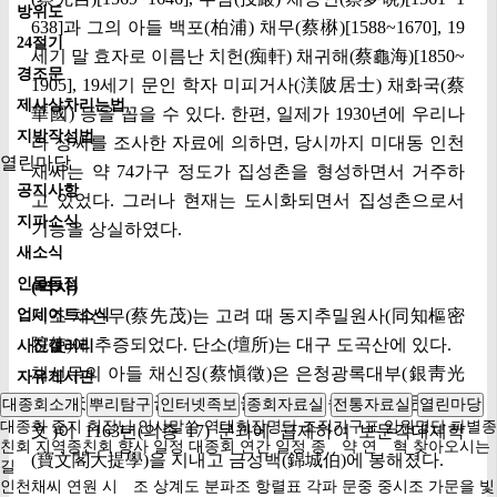
방위도
638]과 그의 아들 백포(柏浦) 채무(蔡楙)[1588~1670], 19
24절기
세기 말 효자로 이름난 치헌(痴軒) 채귀해(蔡龜海)[1850~
경조문
1905], 19세기 문인 학자 미피거사(渼陂居士) 채화국(蔡
제사상차리는법
華國) 등을 꼽을 수 있다. 한편, 일제가 1930년에 우리나
지방작성법
라 성씨를 조사한 자료에 의하면, 당시까지 미대동 인천
열린마당
채씨는 약 74가구 정도가 집성촌을 형성하면서 거주하
공지사항
고 있었다. 그러나 현재는 도시화되면서 집성촌으로서
지파소식
기능을 상실하였다.
새소식
인물동정
(역사)
업데이트소식
시조 채선무(蔡先茂)는 고려 때 동지추밀원사(同知樞密
院使)에 추증되었다. 단소(壇所)는 대구 도곡산에 있다.
사진갤러리
채선무의 아들 채신징(蔡愼徵)은 은청광록대부(銀靑光
자유게시판
祿大夫)로 대장군(大將軍)을 지냈다. 손자 채보문(蔡寶
대종회소개
뿌리탐구
인터넷족보
종회자료실
전통자료실
열린마당
대종회 종지
회장님 인사말씀
역대회장명단
조직기구표
임원명단
파별종
文)이 1163년(의종 17) 문과에 급제하여 보문각대제학
친회
지역종친회
향사 일정
대종회 연간 일정
종 약
연 혁
찾아오시는
(寶文閣大提學)을 지내고 금성백(錦城伯)에 봉해졌다.
길
인천채씨 연원
시 조
상계도
분파조
항렬표
각파 문중 중시조
가문을 빛