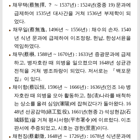
채무택(蔡無擇, ？ ∼ 1537년) : 1524년(중종 19) 문과에
●
급제하여 1535년 대사간을 거쳐 1536년 부제학이 되
었다.
채무일(蔡無逸, 1496년 ∼ 1556년) : 채수의 손자. 1540
●
년 식년 문과에 급제하여 이조정랑, 헌납, 한성서윤을
역임하였다.
채무(蔡楙, 1588년 ~ 1670년) : 1633년 증광문과에 급제
●
하고, 병자호란 때 의병을 일으켰으며 1648년 성균관
전적을 거쳐 병조좌랑이 되었다. 저서로는 『백포문
집』이 있다.
채이항(蔡以恒, 1596년 ∼ 1666년) : 1636년(인조 14) 병
●
자호란 때 의병을 모아 활동하고, 청(淸)나라를 배척하
는 상소를 올려 심양(瀋陽)에 잡혀갔다가 돌아왔다. 16
48년 선공감역(繕工監役), 1661년(현종 2) 석성현감(石
城縣監)을 거쳐 평시서령(平市署令)에 이르렀다. 이조
판서에 추증되었고, 시호는 경헌(景憲)이다.
채헌징(蔡獻徵, 1648년 ∼ 1726년) : 1678년 식년문과에
●