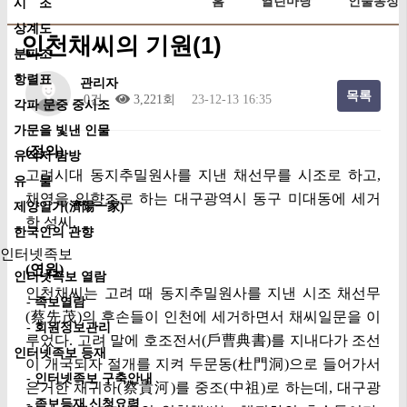
홈
열린마당
인물동정
시 조
상계도
인천채씨의 기원(1)
분파조
항렬표
관리자
목록
0건
3,221회
23-12-13 16:35
각파 문중 중시조
가문을 빛낸 인물
(정의)
유적지 탐방
고려시대 동지추밀원사를 지낸 채선무를 시조로 하고,
유 물
채영을 입향조로 하는 대구광역시 동구 미대동에 세거
제양일가(濟陽一家)
한 성씨.
한국인의 관향
인터넷족보
(연원)
인터넷족보 열람
인천채씨는 고려 때 동지추밀원사를 지낸 시조 채선무
- 족보열람
(蔡先茂)의 후손들이 인천에 세거하면서 채씨일문을 이
- 회원정보관리
루었다. 고려 말에 호조전서(戶曹典書)를 지내다가 조선
인터넷족보 등재
이 개국되자 절개를 지켜 두문동(杜門洞)으로 들어가서
- 인터넷족보 구축안내
은거한 채귀하(蔡貴河)를 중조(中祖)로 하는데, 대구광
- 족보등재 신청요령