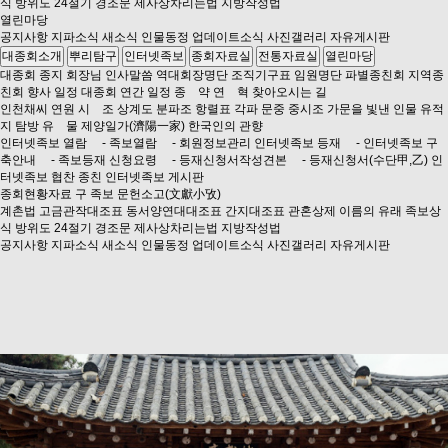
식
방위도
24절기
경조문
제사상차리는법
지방작성법
열린마당
공지사항
지파소식
새소식
인물동정
업데이트소식
사진갤러리
자유게시판
대종회소개
뿌리탐구
인터넷족보
종회자료실
전통자료실
열린마당
대종회 종지
회장님 인사말씀
역대회장명단
조직기구표
임원명단
파별종친회
지역종
친회
향사 일정
대종회 연간 일정
종 약
연 혁
찾아오시는 길
인천채씨 연원
시 조
상계도
분파조
항렬표
각파 문중 중시조
가문을 빛낸 인물
유적
지 탐방
유 물
제양일가(濟陽一家)
한국인의 관향
인터넷족보 열람
- 족보열람
- 회원정보관리
인터넷족보 등재
- 인터넷족보 구
축안내
- 족보등재 신청요령
- 등재신청서작성견본
- 등재신청서(수단甲,乙)
인
터넷족보 협찬 종친
인터넷족보 게시판
종회현황자료
구 족보
문헌소고(文獻小攷)
계촌법
고금관작대조표
동서양연대대조표
간지대조표
관혼상제
이름의 유래
족보상
식
방위도
24절기
경조문
제사상차리는법
지방작성법
공지사항
지파소식
새소식
인물동정
업데이트소식
사진갤러리
자유게시판