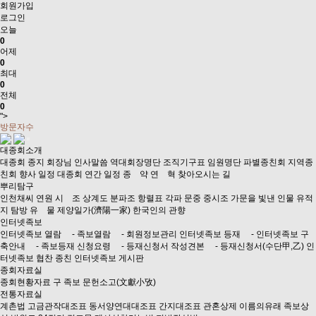
회원가입
로그인
오늘
0
어제
0
최대
0
전체
0
">
방문자수
대종회소개
대종회 종지
회장님 인사말씀
역대회장명단
조직기구표
임원명단
파별종친회
지역종
친회
향사 일정
대종회 연간 일정
종 약
연 혁
찾아오시는 길
뿌리탐구
인천채씨 연원
시 조
상계도
분파조
항렬표
각파 문중 중시조
가문을 빛낸 인물
유적
지 탐방
유 물
제양일가(濟陽一家)
한국인의 관향
인터넷족보
인터넷족보 열람
- 족보열람
- 회원정보관리
인터넷족보 등재
- 인터넷족보 구
축안내
- 족보등재 신청요령
- 등재신청서 작성견본
- 등재신청서(수단甲,乙)
인
터넷족보 협찬 종친
인터넷족보 게시판
종회자료실
종회현황자료
구 족보
문헌소고(文獻小攷)
전통자료실
계촌법
고금관작대조표
동서양연대대조표
간지대조표
관혼상제
이름의유래
족보상